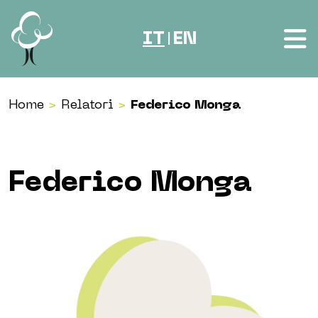
Vai al contenuto
IT
EN
|
Home
>
Relatori
>
Federico Monga
Federico Monga