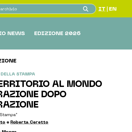
IT
EN
|
IO NEWS
EDIZIONE 2026
ZIONE
 DELLA STAMPA
ERRITORIO AL MONDO
RAZIONE DOPO
RAZIONE
 Stampa”
tto
e
Roberta Ceretto
o Monga