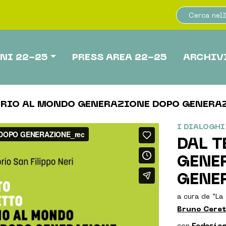
NI 22-25
PRESS AREA 22-25
ARCHIV
ORIO AL MONDO GENERAZIONE DOPO GENERA
I DIALOGHI
DAL T
GENE
GENE
a cura de “La
Bruno Cere
con
Federic