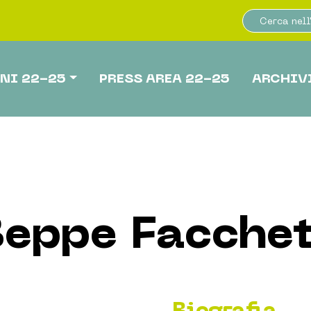
NI 22-25
PRESS AREA 22-25
ARCHIV
eppe Facchet
Biografia