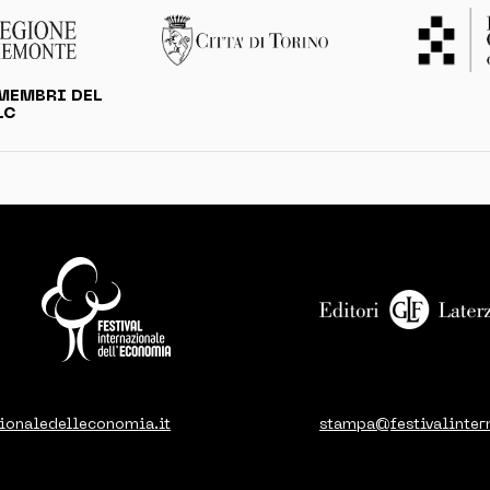
MEMBRI DEL
LC
ionaledelleconomia.it
stampa@festivalinter