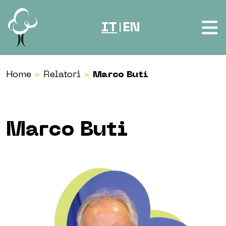
Vai al contenuto
IT
EN
|
Home
>
Relatori
>
Marco Buti
Marco Buti