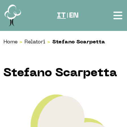
Vai al contenuto
IT
EN
|
Home
>
Relatori
>
Stefano Scarpetta
Stefano Scarpetta