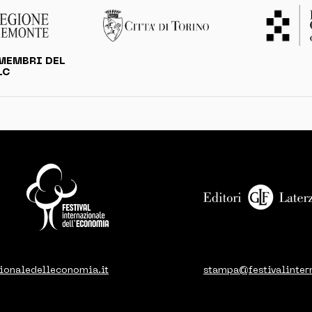
MEMBRI DEL
LC
ionaledelleconomia.it
stampa@festivalinter