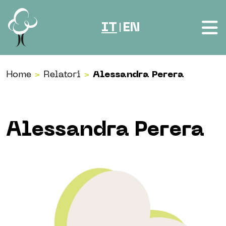
Vai al contenuto
IT
EN
|
Home
>
Relatori
>
Alessandra Perera
Alessandra Perera