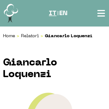
Vai al contenuto
IT
EN
|
Home
>
Relatori
>
Giancarlo Loquenzi
Giancarlo
Loquenzi