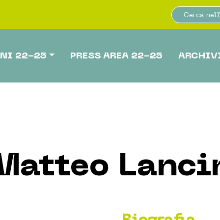
NI 22-25
PRESS AREA 22-25
ARCHIV
Matteo Lanci
Biografia