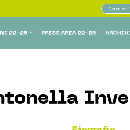
NI 22-25
PRESS AREA 22-25
ARCHIV
tonella Inve
Biografia