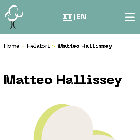
Vai al contenuto
IT
EN
|
Home
>
Relatori
>
Matteo Hallissey
Matteo Hallissey