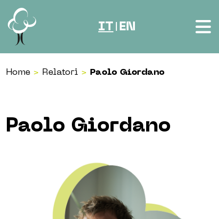
Vai al contenuto
IT
EN
|
Home
>
Relatori
>
Paolo Giordano
Paolo Giordano