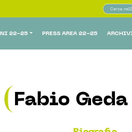
NI 22-25
PRESS AREA 22-25
ARCHIV
Fabio Geda
Biografia