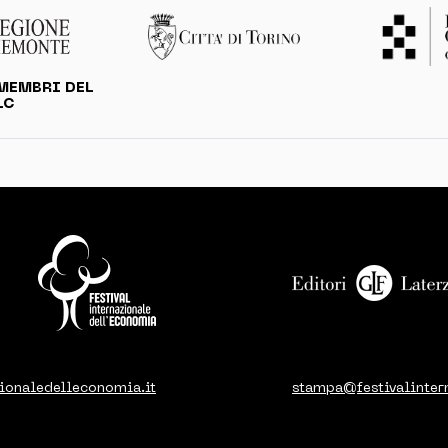
MEMBRI DEL
LC
ionaledelleconomia.it
stampa@festivalinter