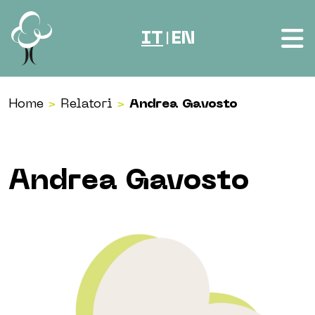
Vai al contenuto
IT
EN
|
Home
>
Relatori
>
Andrea Gavosto
Andrea Gavosto