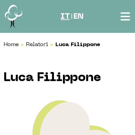
Vai al contenuto
IT
EN
|
Home
>
Relatori
>
Luca Filippone
Luca Filippone