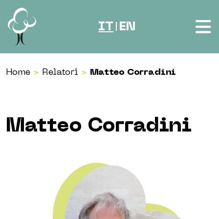
Vai al contenuto
IT
EN
|
Home
>
Relatori
>
Matteo Corradini
Matteo Corradini