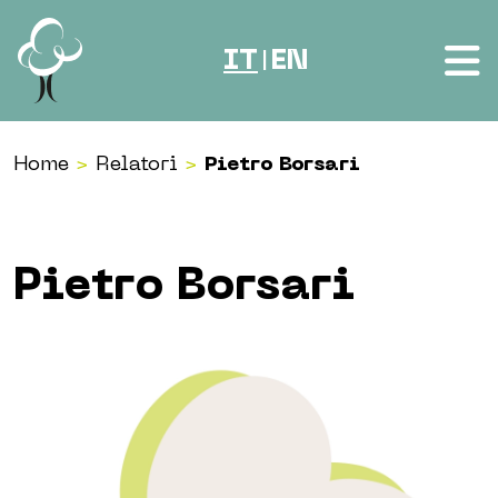
Vai al contenuto
IT
EN
|
Home
>
Relatori
>
Pietro Borsari
Pietro Borsari