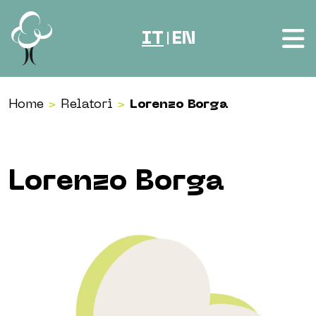
Vai al contenuto
IT
EN
|
Home
>
Relatori
>
Lorenzo Borga
Lorenzo Borga