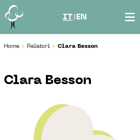
Vai al contenuto
IT
EN
|
Home
>
Relatori
>
Clara Besson
Clara Besson