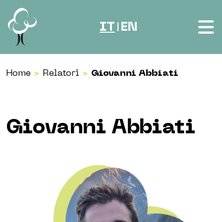
Vai al contenuto
IT
EN
|
Home
>
Relatori
>
Giovanni Abbiati
Giovanni Abbiati