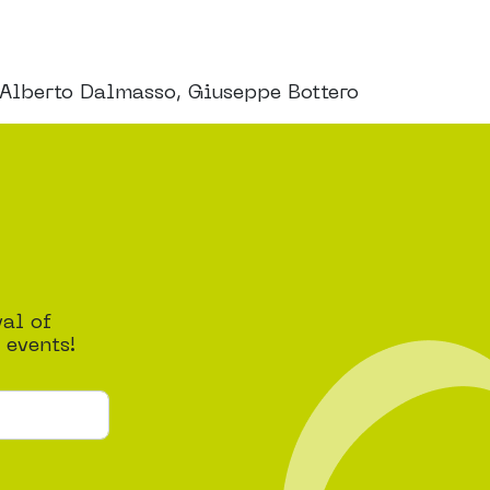
Alberto Dalmasso, Giuseppe Bottero
val of
 events!