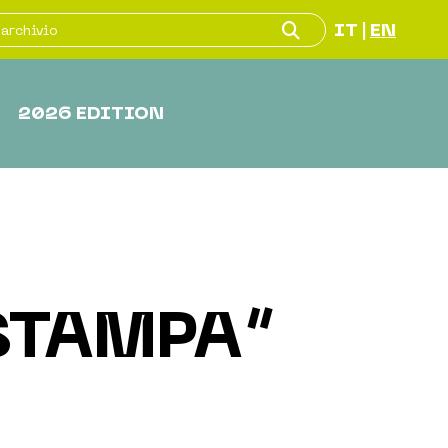
IT
EN
|
2026 EDITION
STAMPA”