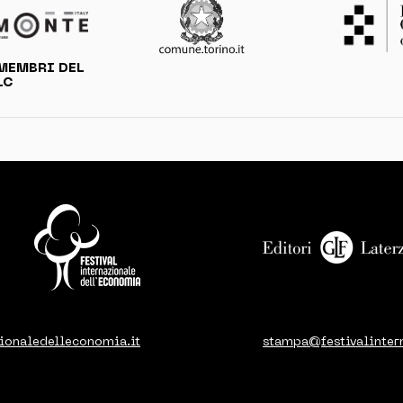
MEMBRI DEL
LC
ionaledelleconomia.it
stampa@festivalinter