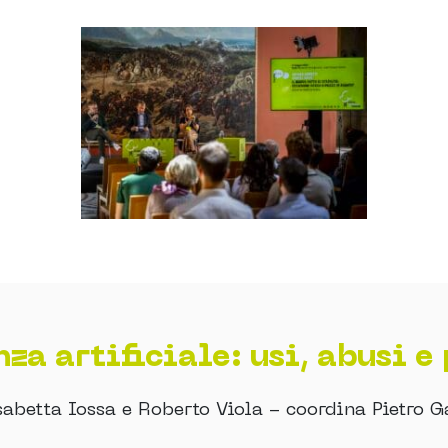
nza artificiale: usi, abusi e
sabetta Iossa e Roberto Viola - coordina Pietro G