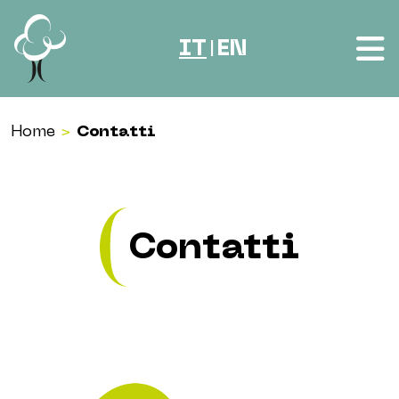
Vai al contenuto
IT
EN
|
Home
>
Contatti
Contatti