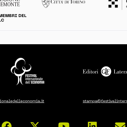
MEMBRI DEL
LC
ionaledelleconomia.it
stampa@festivalinter