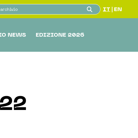
IT
EN
|
IO NEWS
EDIZIONE 2026
022