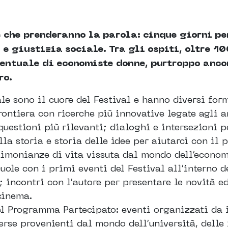
 che prenderanno la parola: cinque giorni per
e giustizia sociale. Tra gli ospiti, oltre 100
entuale di economiste donne, purtroppo anco
ro.
e sono il cuore del Festival e hanno diversi form
frontiera con ricerche più innovative legate agli 
e questioni più rilevanti; dialoghi e intersezion
la storia e storia delle idee per aiutarci con il
timonianze di vita vissuta dal mondo dell’economi
uole con i primi eventi del Festival all’interno d
incontri con l’autore per presentare le novità ed
cinema.
el Programma Partecipato: eventi organizzati da i
rse provenienti dal mondo dell’università, delle i