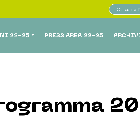
NI 22-25
PRESS AREA 22-25
ARCHIV
rogramma 2